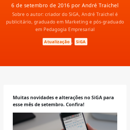
6 de setembro de 2016 por André Traichel
Sobre o autor: criador do SiGA, André Traichel é
publicitário, graduado em Marketing e pós-graduado
em Pedagogia Empresarial
,
Atualização
SiGA
Muitas novidades e alterações no SiGA para
esse mês de setembro. Confira!