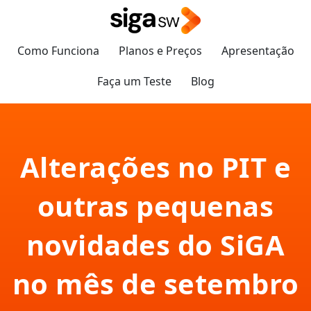
Como Funciona
Planos e Preços
Apresentação
Faça um Teste
Blog
Alterações no PIT e
outras pequenas
novidades do SiGA
no mês de setembro