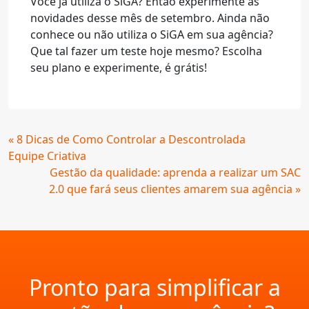
Você já utiliza o SiGA? Então experimente as
novidades desse mês de setembro. Ainda não
conhece ou não utiliza o SiGA em sua agência?
Que tal fazer um teste hoje mesmo? Escolha
seu plano e experimente, é grátis!
Continue
« 8 Dicas de Como Controlar a Descontrolada
Lendo
Equipe Criativa
Gestão da qualidade: aprenda a realizar um SAC
2.0 que fará seus clientes amarem sua agência »
Pronto para simplificar a