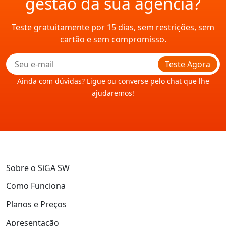
gestão da sua agência?
Teste gratuitamente por 15 dias, sem restrições, sem
cartão e sem compromisso.
Teste Agora
Ainda com dúvidas? Ligue ou converse pelo chat que lhe
ajudaremos!
Sobre o SiGA SW
Como Funciona
Planos e Preços
Apresentação