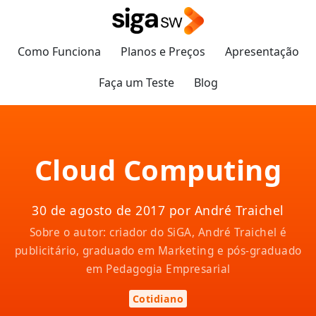
Como Funciona
Planos e Preços
Apresentação
Faça um Teste
Blog
Cloud Computing
30 de agosto de 2017 por André Traichel
Sobre o autor: criador do SiGA, André Traichel é
publicitário, graduado em Marketing e pós-graduado
em Pedagogia Empresarial
Cotidiano