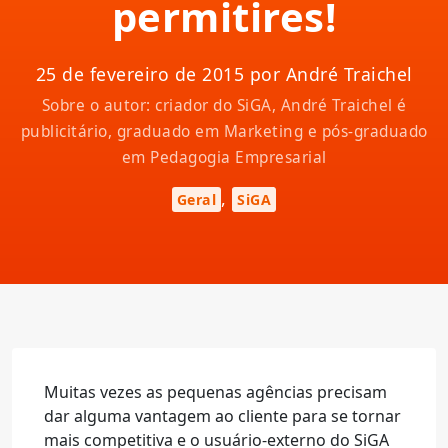
permitires!
25 de fevereiro de 2015 por André Traichel
Sobre o autor: criador do SiGA, André Traichel é
publicitário, graduado em Marketing e pós-graduado
em Pedagogia Empresarial
,
Geral
SiGA
Muitas vezes as pequenas agências precisam
dar alguma vantagem ao cliente para se tornar
mais competitiva e o usuário-externo do SiGA