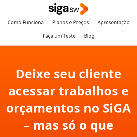
Como Funciona
Planos e Preços
Apresentação
Faça um Teste
Blog
Deixe seu cliente
acessar trabalhos e
orçamentos no SiGA
– mas só o que