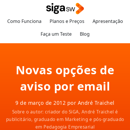
Como Funciona
Planos e Preços
Apresentação
Faça um Teste
Blog
Novas opções de
aviso por email
9 de março de 2012 por André Traichel
Sobre o autor: criador do SiGA, André Traichel é
publicitário, graduado em Marketing e pós-graduado
em Pedagogia Empresarial