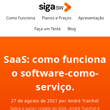
Como Funciona
Planos e Preços
Apresentação
Faça um Teste
Blog
SaaS: como funciona
o software-como-
serviço.
27 de agosto de 2021 por André Traichel
Sobre o autor: criador do SiGA, André Traichel é