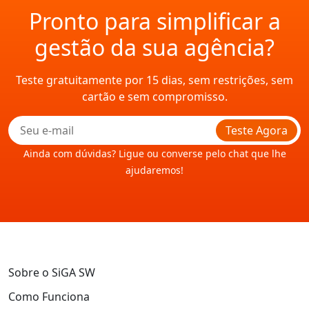
Pronto para simplificar a
gestão da sua agência?
Teste gratuitamente por 15 dias, sem restrições, sem
cartão e sem compromisso.
Teste Agora
Ainda com dúvidas? Ligue ou converse pelo chat que lhe
ajudaremos!
Sobre o SiGA SW
Como Funciona