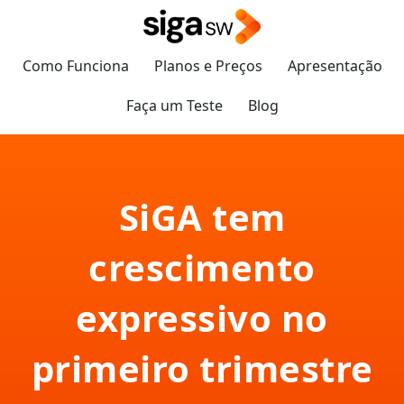
Como Funciona
Planos e Preços
Apresentação
Faça um Teste
Blog
SiGA tem
crescimento
expressivo no
primeiro trimestre