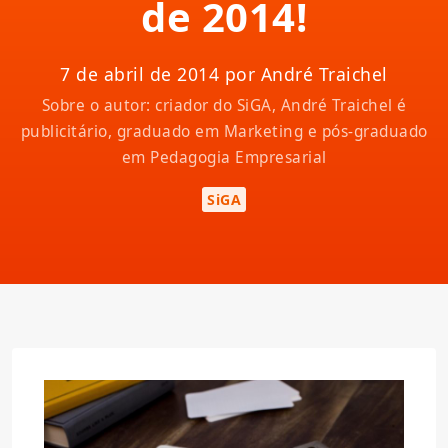
de 2014!
7 de abril de 2014 por André Traichel
Sobre o autor: criador do SiGA, André Traichel é
publicitário, graduado em Marketing e pós-graduado
em Pedagogia Empresarial
SiGA