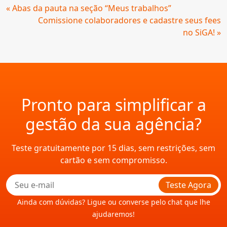
Continue
« Abas da pauta na seção “Meus trabalhos”
Lendo
Comissione colaboradores e cadastre seus fees
no SiGA! »
Pronto para simplificar a
gestão da sua agência?
Teste gratuitamente por 15 dias, sem restrições, sem
cartão e sem compromisso.
Teste Agora
Ainda com dúvidas? Ligue ou converse pelo chat que lhe
ajudaremos!