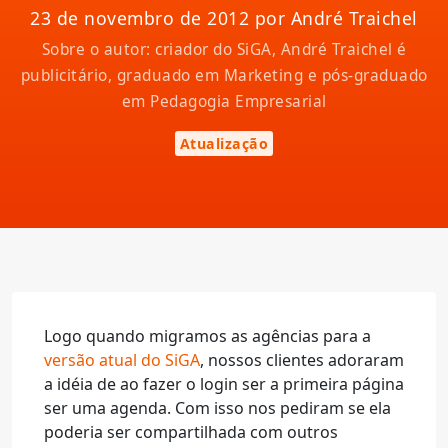
23 de novembro de 2012 por André Traichel
Sobre o autor: criador do SiGA, André Traichel é
publicitário, graduado em Marketing e pós-graduado
em Pedagogia Empresarial
Atualização
Logo quando migramos as agências para a
versão atual do SiGA
, nossos clientes adoraram
a idéia de ao fazer o login ser a primeira página
ser uma agenda. Com isso nos pediram se ela
poderia ser compartilhada com outros