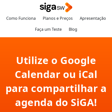
Como Funciona
Planos e Preços
Apresentação
Faça um Teste
Blog
Utilize o Google
Calendar ou iCal
para compartilhar a
agenda do SiGA!