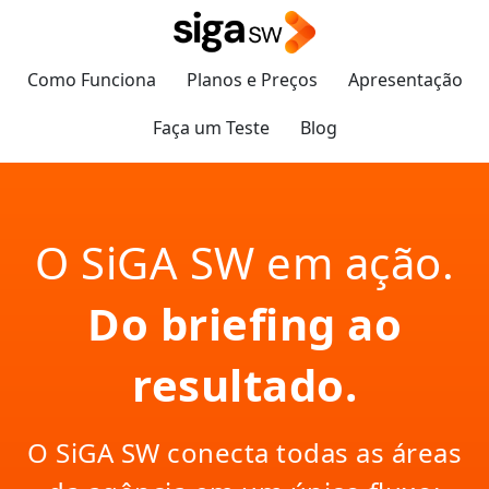
Como Funciona
Planos e Preços
Apresentação
Faça um Teste
Blog
Como funciona um s
O SiGA SW em ação.
Do briefing ao
resultado.
O SiGA SW conecta todas as áreas