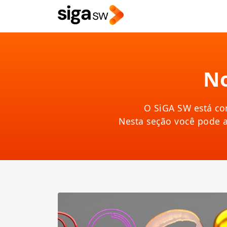
No
O SiGA SW está co
Nesta seção você pode 