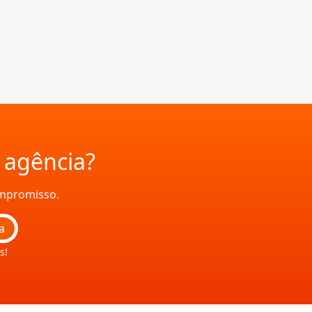
a agência?
ompromisso.
a
s!