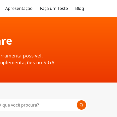
Apresentação
Faça um Teste
Blog
are
rramenta possível.
implementações no SiGA.