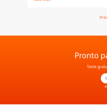
Pró
Pronto pa
Teste grat
A