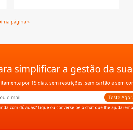
xima página »
ra simplificar a gestão da su
uitamente por 15 dias, sem restrições, sem cartão e sem c
Teste Agor
inda com dúvidas? Ligue ou converse pelo chat que lhe ajudaremo