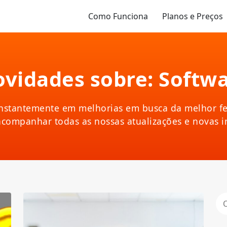
Como Funciona
Planos e Preços
vidades sobre: Softw
nstantemente em melhorias em busca da melhor fe
acompanhar todas as nossas atualizações e novas 