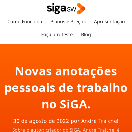
Como Funciona
Planos e Preços
Apresentação
Faça um Teste
Blog
Novas anotações
pessoais de trabalho
no SiGA.
30 de agosto de 2022 por André Traichel
Sobre o autor: criador do SiGA, André Traichel é