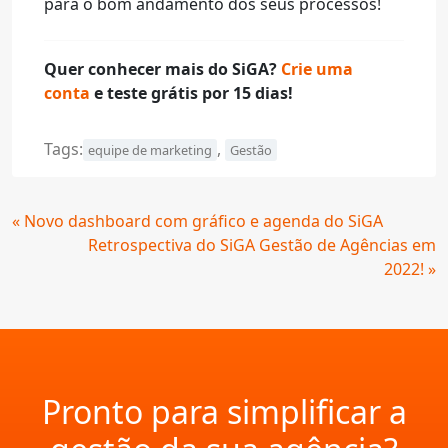
para o bom andamento dos seus processos!
Quer conhecer mais do SiGA?
Crie uma
conta
e teste grátis por 15 dias!
Tags:
,
equipe de marketing
Gestão
Continue
« Novo dashboard com gráfico e agenda do SiGA
Lendo
Retrospectiva do SiGA Gestão de Agências em
2022! »
Pronto para simplificar a