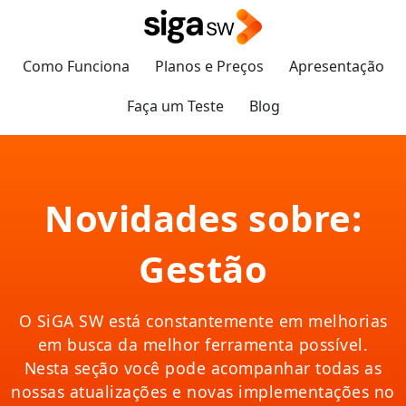
Como Funciona
Planos e Preços
Apresentação
Faça um Teste
Blog
Novidades sobre:
Gestão
O SiGA SW está constantemente em melhorias
em busca da melhor ferramenta possível.
Nesta seção você pode acompanhar todas as
nossas atualizações e novas implementações no