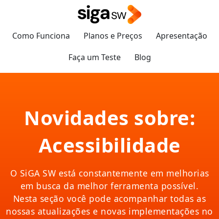
Como Funciona
Planos e Preços
Apresentação
Faça um Teste
Blog
Novidades sobre:
Acessibilidade
O SiGA SW está constantemente em melhorias
em busca da melhor ferramenta possível.
Nesta seção você pode acompanhar todas as
nossas atualizações e novas implementações no