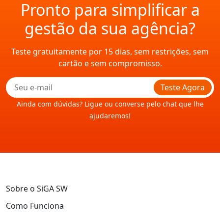
Pronto para simplificar a
gestão da sua agência?
Teste gratuitamente por 15 dias, sem restrições, sem
cartão e sem compromisso.
Teste Agora
Ainda com dúvidas? Ligue ou converse pelo chat que lhe
ajudaremos!
Sobre o SiGA SW
Como Funciona