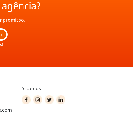
a agência?
ompromisso.
a
s!
Siga-nos
e.com