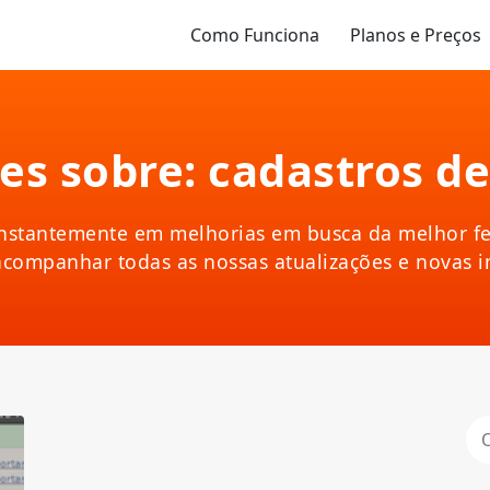
Como Funciona
Planos e Preços
s sobre: cadastros de
nstantemente em melhorias em busca da melhor fe
acompanhar todas as nossas atualizações e novas 