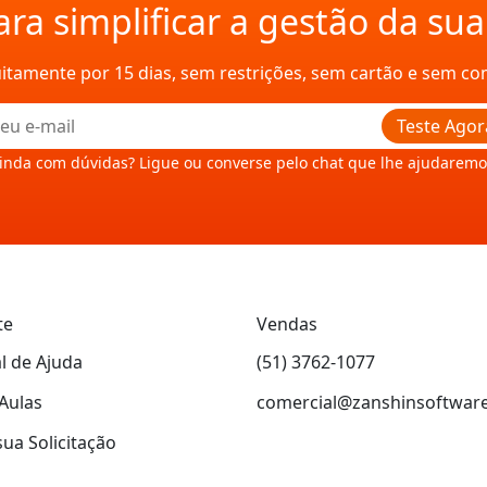
ra simplificar a gestão da su
uitamente por 15 dias, sem restrições, sem cartão e sem c
Teste Agor
inda com dúvidas? Ligue ou converse pelo chat que lhe ajudaremo
te
Vendas
l de Ajuda
(51) 3762-1077
Aulas
comercial@zanshinsoftwar
sua Solicitação