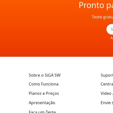
Pronto pa
Teste grat
A
Sobre o SiGA SW
Supor
Como Funciona
Centra
Planos e Preços
Video 
Apresentação
Envie 
Faça um Teste