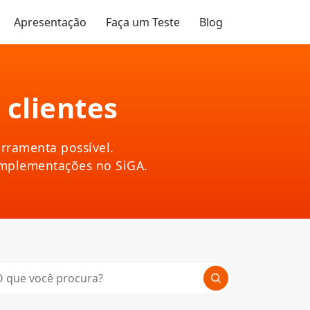
Apresentação
Faça um Teste
Blog
 clientes
rramenta possível.
implementações no SiGA.