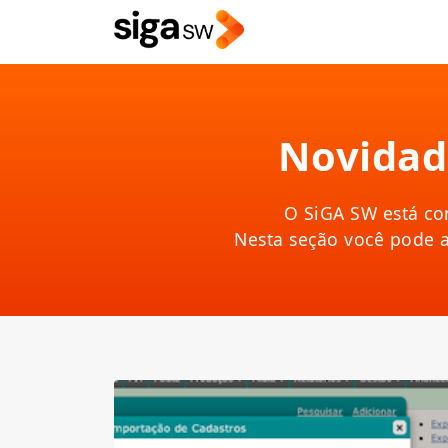
Novidade
O SiGA SW está co
Nesta seção você pode 