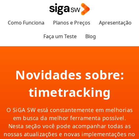
Como Funciona
Planos e Preços
Apresentação
Faça um Teste
Blog
Novidades sobre:
timetracking
O SiGA SW está constantemente em melhorias
em busca da melhor ferramenta possível.
Nesta seção você pode acompanhar todas as
nossas atualizações e novas implementações no